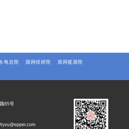
水电总院
国网经研院
南网能源院
路65号
/ryxu@eppei.com