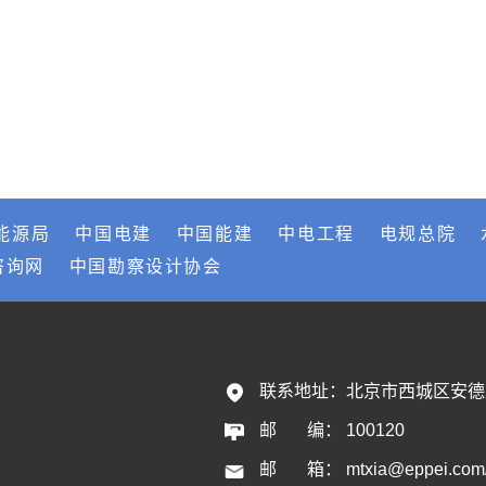
能源局
中国电建
中国能建
中电工程
电规总院
咨询网
中国勘察设计协会
联系地址：
北京市西城区安德
邮       编：
100120
邮       箱：
mtxia@eppei.com