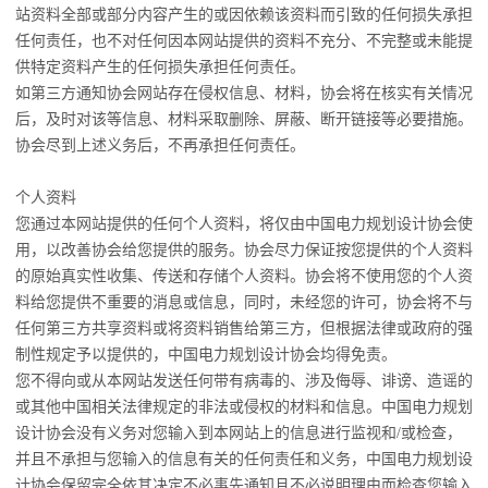
站资料全部或部分内容产生的或因依赖该资料而引致的任何损失承担
任何责任，也不对任何因本网站提供的资料不充分、不完整或未能提
供特定资料产生的任何损失承担任何责任。
如第三方通知协会网站存在侵权信息、材料，协会将在核实有关情况
后，及时对该等信息、材料采取删除、屏蔽、断开链接等必要措施。
协会尽到上述义务后，不再承担任何责任。
个人资料
您通过本网站提供的任何个人资料，将仅由中国电力规划设计协会使
用，以改善协会给您提供的服务。协会尽力保证按您提供的个人资料
的原始真实性收集、传送和存储个人资料。协会将不使用您的个人资
料给您提供不重要的消息或信息，同时，未经您的许可，协会将不与
任何第三方共享资料或将资料销售给第三方，但根据法律或政府的强
制性规定予以提供的，中国电力规划设计协会均得免责。
您不得向或从本网站发送任何带有病毒的、涉及侮辱、诽谤、造谣的
或其他中国相关法律规定的非法或侵权的材料和信息。中国电力规划
设计协会没有义务对您输入到本网站上的信息进行监视和/或检查，
并且不承担与您输入的信息有关的任何责任和义务，中国电力规划设
计协会保留完全依其决定不必事先通知且不必说明理由而检查您输入