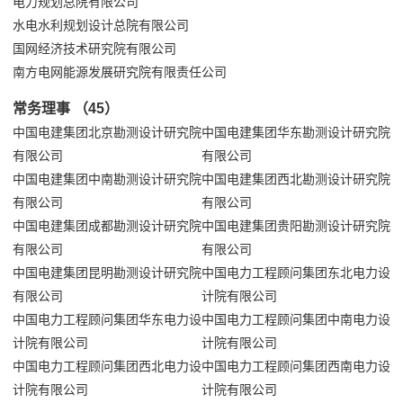
电力规划总院有限公司
水电水利规划设计总院有限公司
国网经济技术研究院有限公司
南方电网能源发展研究院有限责任公司
常务理事 （45）
中国电建集团北京勘测设计研究院
中国电建集团华东勘测设计研究院
有限公司
有限公司
中国电建集团中南勘测设计研究院
中国电建集团西北勘测设计研究院
有限公司
有限公司
中国电建集团成都勘测设计研究院
中国电建集团贵阳勘测设计研究院
有限公司
有限公司
中国电建集团昆明勘测设计研究院
中国电力工程顾问集团东北电力设
有限公司
计院有限公司
中国电力工程顾问集团华东电力设
中国电力工程顾问集团中南电力设
计院有限公司
计院有限公司
中国电力工程顾问集团西北电力设
中国电力工程顾问集团西南电力设
计院有限公司
计院有限公司