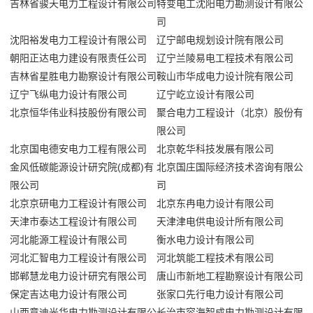
吉林省骏天电力工程设计有限公司
特变电工沈阳电力勘测设计有限公
司
沈阳裕发电力工程设计有限公司
辽宁邮电规划设计院有限公司
朝阳正达电力建设有限责任公司
辽宁兰陵易电工程技术有限公司
吉林省星胜电力勘察设计有限公司
鞍山市华成电力设计院有限公司
辽宁飞纵电力设计有限公司
辽宁屹立设计有限公司
北京恒华伟业科技股份有限公司
聚合电力工程设计（北京）股份有
限公司
北京国电德安电力工程有限公司
北京乾华科技发展有限公司
金风低碳能源设计研究院(成都)有
北京国庄国际经济技术咨询有限公
限公司
司
北京京研电力工程设计有限公司
北京东冉电力设计有限公司
天津市泰达工程设计有限公司
天津津电供电设计所有限公司
河北能源工程设计有限公司
衡水电力设计有限公司
河北汇智电力工程设计有限公司
河北筑能工程技术有限公司
邯郸慧龙电力设计研究有限公司
唐山市新地工程勘察设计有限公司
保定吉达电力设计有限公司
张家口先行电力设计有限公司
山西意迪光华电力勘测设计有限公
长治市容海智成电力勘测设计有限