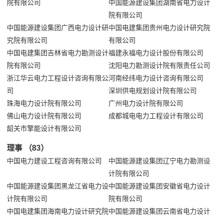
院有限公司
中国能源建设集团湖南省电力设计
院有限公司
中国能源建设集团广西电力设计研
中国电建集团贵州电力设计研究院
究院有限公司
有限公司
中国电建集团吉林省电力勘测设计
福建永福电力设计股份有限公司
院有限公司
沈阳电力勘测设计院有限责任公司
浙江华云电力工程设计咨询有限公
河南经纬电力设计咨询有限公司
司
深圳供电规划设计院有限公司
珠海电力设计院有限公司
广州电力设计院有限公司
佛山电力设计院有限公司
成都城电电力工程设计有限公司
韶关市擎能设计有限公司
理事 （83）
中国电力建设工程咨询有限公司
中国能源建设集团辽宁电力勘测设
计院有限公司
中国能源建设集团黑龙江省电力设
中国能源建设集团安徽省电力设计
计院有限公司
院有限公司
中国电建集团海南电力设计研究院
中国能源建设集团云南省电力设计