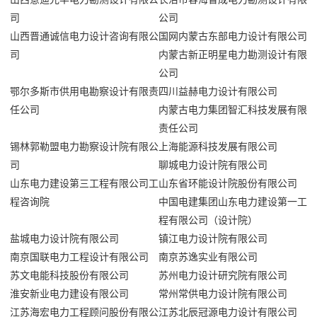
司
公司
山西晋通诚信电力设计咨询有限公
国网内蒙古东部电力设计有限公司
司
内蒙古新正明星电力勘测设计有限
公司
鄂尔多斯市供用电勘察设计有限责
四川益赫电力设计有限公司
任公司
内蒙古电力集团智汇科技发展有限
责任公司
锡林郭勒盟电力勘察设计院有限公
上海能源科技发展有限公司
司
聊城电力设计院有限公司
山东电力建设第三工程有限公司工
山东省环能设计院股份有限公司
程咨询院
中国电建集团山东电力建设第一工
程有限公司（设计院）
盐城电力设计院有限公司
镇江电力设计院有限公司
南京国联电力工程设计有限公司
南京苏逸实业有限公司
苏文电能科技股份有限公司
苏州电力设计研究院有限公司
淮安新业电力建设有限公司
常州常供电力设计院有限公司
江苏海宏电力工程顾问股份有限公
江苏北辰冠源电力设计有限公司