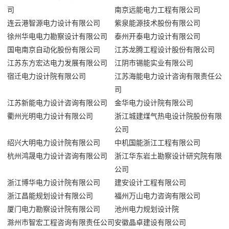
司
南京远能电力工程有限公司
连云港智源电力设计有限公司
紫泉能源技术股份有限公司
徐州华电电力勘察设计有限公司
泰州开泰电力设计有限公司
国电南京自动化股份有限公司
江苏龙腾工程设计股份有限公司
江苏东方宏达电力发展有限公司
江阴市锡能实业有限公司
宿迁电力设计院有限公司
江苏海能电力设计咨询有限责任公
司
江苏新能电力设计咨询有限公司
金华电力设计院有限公司
衢州光明电力设计有限公司
浙江城建煤气热电设计院股份有限
公司
绍兴大明电力设计院有限公司
中机国能浙江工程有限公司
杭州鸿晟电力设计咨询有限公司
浙江华东岩土勘察设计研究院有限
公司
浙江博华电力设计院有限公司
建安设计工程有限公司
浙江昌能规划设计有限公司
福州万山电力咨询有限公司
厦门电力勘察设计院有限公司
池州电力规划设计院
滁州市智宏工程咨询有限责任公司
安徽晶卓建设有限公司