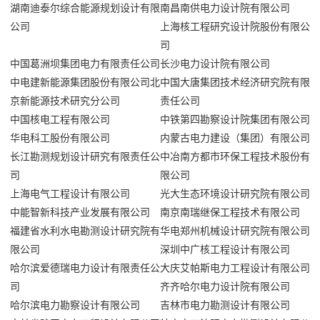
湖南迪泰尔综合能源规划设计有限
南昌南供电力设计院有限公司
公司
上海核工程研究设计院股份有限公
司
中国葛洲坝集团电力有限责任公司
长沙电力设计院有限公司
中电建新能源集团股份有限公司北
中国大唐集团技术经济研究院有限
京新能源技术研究分公司
责任公司
中国核电工程有限公司
中铁第四勘察设计院集团有限公司
华电科工股份有限公司
内蒙古电力建设（集团）有限公司
长江勘测规划设计研究有限责任公
中冶南方都市环保工程技术股份有
司
限公司
上海电气工程设计有限公司
光大生态环境设计研究院有限公司
中能智新科技产业发展有限公司
南京南瑞继保工程技术有限公司
福建省水利水电勘测设计研究院有
华电郑州机械设计研究院有限公司
限公司
深圳中广核工程设计有限公司
哈尔滨爱德瑞电力设计有限责任公
大庆艾帕斯电力工程设计有限公司
司
齐齐哈尔电力设计院有限公司
哈尔滨电力勘察设计有限公司
吉林市电力勘测设计有限公司