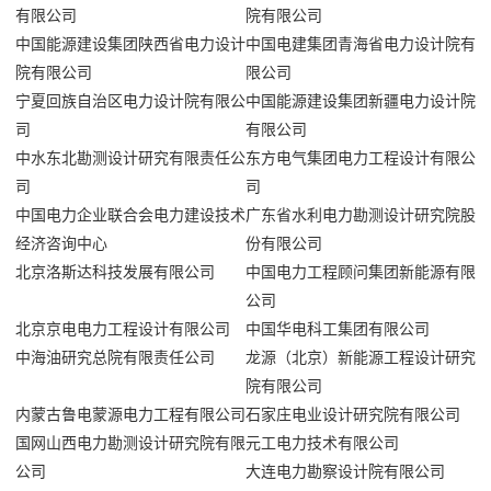
有限公司
院有限公司
中国能源建设集团陕西省电力设计
中国电建集团青海省电力设计院有
院有限公司
限公司
宁夏回族自治区电力设计院有限公
中国能源建设集团新疆电力设计院
司
有限公司
中水东北勘测设计研究有限责任公
东方电气集团电力工程设计有限公
司
司
中国电力企业联合会电力建设技术
广东省水利电力勘测设计研究院股
经济咨询中心
份有限公司
北京洛斯达科技发展有限公司
中国电力工程顾问集团新能源有限
公司
北京京电电力工程设计有限公司
中国华电科工集团有限公司
中海油研究总院有限责任公司
龙源（北京）新能源工程设计研究
院有限公司
内蒙古鲁电蒙源电力工程有限公司
石家庄电业设计研究院有限公司
国网山西电力勘测设计研究院有限
元工电力技术有限公司
公司
大连电力勘察设计院有限公司