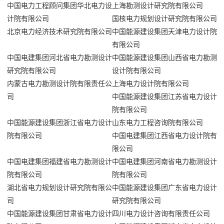
中国电力工程顾问集团华北电力设
上海勘测设计研究院有限公司
计院有限公司
国核电力规划设计研究院有限公司
北京电力经济技术研究院有限公司
中国能源建设集团天津电力设计院
有限公司
中国电建集团河北省电力勘测设计
中国能源建设集团山西省电力勘测
研究院有限公司
设计院有限公司
内蒙古电力勘测设计院有限责任公
上海电力设计院有限公司
司
中国能源建设集团江苏省电力设计
院有限公司
中国能源建设集团浙江省电力设计
山东电力工程咨询院有限公司
院有限公司
中国电建集团江西省电力设计院有
限公司
中国电建集团福建省电力勘测设计
中国电建集团河南省电力勘测设计
院有限公司
院有限公司
湖北省电力规划设计研究院有限公
中国能源建设集团广东省电力设计
司
研究院有限公司
中国能源建设集团甘肃省电力设计
四川电力设计咨询有限责任公司