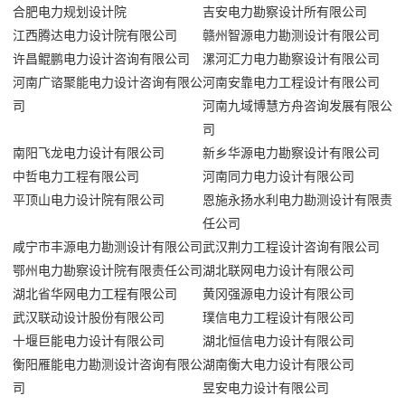
合肥电力规划设计院
吉安电力勘察设计所有限公司
江西腾达电力设计院有限公司
赣州智源电力勘测设计有限公司
许昌鲲鹏电力设计咨询有限公司
漯河汇力电力勘察设计有限公司
河南广谘聚能电力设计咨询有限公
河南安靠电力工程设计有限公司
司
河南九域博慧方舟咨询发展有限公
司
南阳飞龙电力设计有限公司
新乡华源电力勘察设计有限公司
中哲电力工程有限公司
河南同力电力设计有限公司
平顶山电力设计院有限公司
恩施永扬水利电力勘测设计有限责
任公司
咸宁市丰源电力勘测设计有限公司
武汉荆力工程设计咨询有限公司
鄂州电力勘察设计院有限责任公司
湖北联网电力设计有限公司
湖北省华网电力工程有限公司
黄冈强源电力设计有限公司
武汉联动设计股份有限公司
璞信电力工程设计有限公司
十堰巨能电力设计有限公司
湖北恒信电力设计有限公司
衡阳雁能电力勘测设计咨询有限公
湖南衡大电力设计有限公司
司
昱安电力设计有限公司