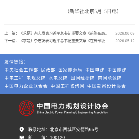
（新华社北京5月15日电）
上一篇：《求是》杂志发表习近平总书记重要文章《前瞻布局和发展未来产业》
2026.06.09
下一篇：《求是》杂志发表习近平总书记重要文章《在省部级主要领导干部学习贯彻党的二十届四中全会精神专题研讨班上的讲话》
2026.05.12
友情链接：
中央社会工作部
民政部
国家能源局
中国电建
中国能建
中电工程
电规总院
水电总院
国网经研院
南网能源院
中国电力企业联合会
中国工程咨询网
中国勘察设计协会
联系地址：
北京市西城区安德路65号
邮       编：
100120