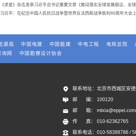
《求是》杂志发表习近平总书记重要文章《推动落实全球发展倡议、全球
习近平：在纪念中国人民抗日战争暨世界反法西斯战争胜利80周年大会
能源局
中国电建
中国能建
中电工程
电规总院
咨询网
中国勘察设计协会
联系地址：
北京市西城区安德
邮       编：
100120
邮       箱：
mtxia@eppei.com
传       真：
010-62362765
联系电话：
010-58388786 / 