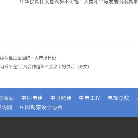
中华民族伟大复兴势不可挡！人类和平与发展的崇高事
纵深推进全国统一大市场建设
习近平在“上海合作组织+”会议上的讲话（全文）
能源局
中国电建
中国能建
中电工程
电规总院
咨询网
中国勘察设计协会