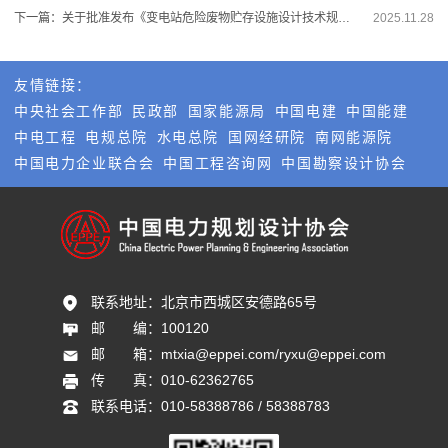
下一篇：关于批准发布《变电站危险废物贮存设施设计技术规范》团体标准的公告
2025.11.28
友情链接：
中央社会工作部
民政部
国家能源局
中国电建
中国能建
中电工程
电规总院
水电总院
国网经研院
南网能源院
中国电力企业联合会
中国工程咨询网
中国勘察设计协会
联系地址：
北京市西城区安德路65号
邮       编：
100120
邮       箱：
mtxia@eppei.com/ryxu@eppei.com
传       真：
010-62362765
联系电话：
010-58388786 / 58388783