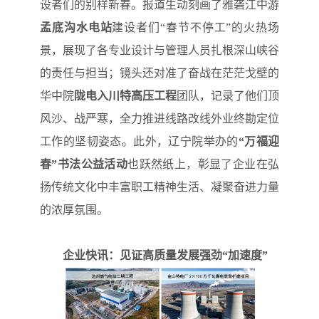
设者们的别样新春。报道生动刻画了雅砻江中游
孟底沟水电站
建设者们“春节不停工”的火热场
景，展现了各专业设计与管理人员扎根深山峡谷
的责任与担当；镜头还对准了奋战在茫茫戈壁的
华中院
陇电入川特高压工程
团队，记录了他们顶
风沙、战严寒，全力推进线路改线外业终勘定位
工作的坚韧姿态。此外，辽宁院举办的
“万福迎
春”书法公益活动
也跃然纸上，彰显了企业在弘
扬传统文化中丰富职工精神生活、凝聚奋进力量
的浓厚氛围。
企业快讯：见证高质量发展强劲“加速度”