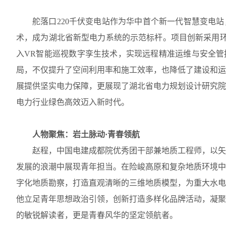
舵落口
220
千伏变电站作为华中首个新一代智慧变电站
术，成为湖北省新型电力系统的示范标杆。项目创新采用
入
VR
智能巡视数字孪生技术，实现远程精准运维与安全管
局，不仅提升了空间利用率和施工效率，也降低了建设和运
展提供坚实电力保障，更展现了湖北省电力规划设计研究院
电力行业绿色高效迈入新时代。
人物聚焦：岩土脉动
·
青春领航
赵程，中国电建成都院优秀团干部兼地质工程师，以矢
发展的浪潮中展现青年担当。在险峻高原和复杂地质环境中
字化地质勘察，打造直观清晰的三维地质模型，为重大水电
他立足青年思想政治引领，创新打造多样化品牌活动，凝聚
的敏锐解读者，更是青春风华的坚定领航者。