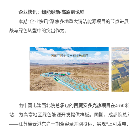
企业快讯：绿能脉动
·
高原到戈壁
本期
“
企业快讯
”
聚焦多地重大清洁能源项目的节点进展
战与绿色转型中的突出作为。
由中国电建西北院总承包的
西藏安多光热项目
在
4650
米
站，为高寒地区绿色能源开发提供样板。同期，成都院总
——
江苏连云港东尚一期全容量并网投运，实现
“
上可发电