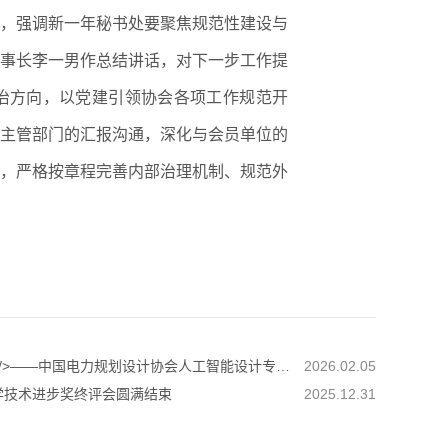
，强调新一年秘书处要聚焦规范性建设与
事长李一男作总结讲话，对下一步工作提
治方向，以党建引领协会各项工作规范开
主管部门的汇报沟通，深化与会员单位的
，严格按章程完善内部治理机制、规范外
上一篇：锚定人工智能，擘画电力新篇章</br>赋能转型升级，共筑行业新未来<br/>——中国电力规划设计协会人工智能设计专家委员会成立大会<br/>暨专家委员会第一次会议在贵阳成功召开
2026.02.05
学技术进步奖终评会圆满结束
2025.12.31