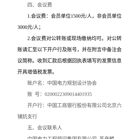
四、会议费
1.
会议费：会员单位
1500
元
/
人，非会员单位
3000
元
/
人；
2.
会议费对公转账或现场缴纳均可。对公转
账请汇至以下开户行及账号，并在附言中备注会
议简称。收到汇款后根据回执表填写的发票信息
开具增值税发票。
账户名：中国电力规划设计协会
账
号：
0200022309014401935
开户行：中国工商银行股份有限公司北京六
铺炕支行
五、会议联系人
中国电力工程顾问集团有限公司
苏彦麟