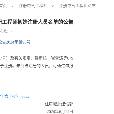
首页
注册电气工程师
注册电气工程师动态
注册工程师初始注册人员名单的公告
次数：2583
2024年第95号
号）及有关规定，经审核，崔雪涛等679
予注册。未批准注册的人员，可通过申报
第十批）.docx
住房城乡建设部
2024年6月11日