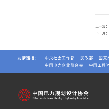
上一篇：
下一篇：
友情链接：
中央社会工作部
民政部
国家
中国电力企业联合会
中国工程