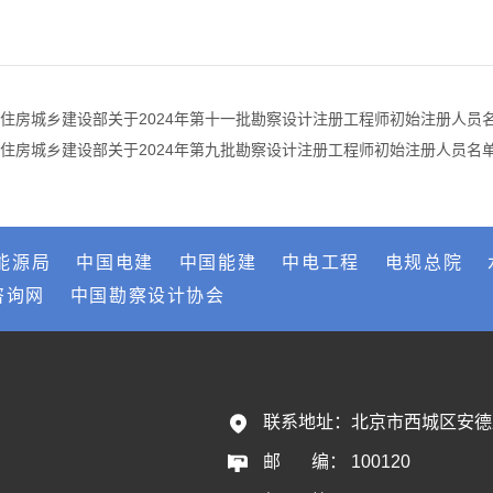
住房城乡建设部关于2024年第十一批勘察设计注册工程师初始注册人员
住房城乡建设部关于2024年第九批勘察设计注册工程师初始注册人员名
能源局
中国电建
中国能建
中电工程
电规总院
咨询网
中国勘察设计协会
联系地址：
北京市西城区安德
邮       编：
100120