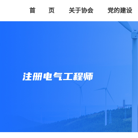
首       页
关于协会
党的建设
注册电气工程师