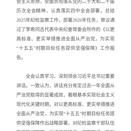
会主义思想，全面贯彻落实党的二十大和二十届
历次全会精神，认真落实四中全会部署，总结
2025年纪检监察工作，部署2026年任务，审议通
过了李希同志代表中央纪委常委会所作的《以更
高标准、更实举措推进全面从严治党，为实现
“十五五”时期目标任务提供坚强保障》工作报
告。
全会认真学习、深刻领会习近平总书记重要
讲话。一致认为，讲话充分肯定过去一年全面从
严治党取得的显著成效，着眼基本实现社会主义
现代化关键时期，对以更高标准、更实举措推进
全面从严治党，为实现“十五五”时期目标任务提
供坚强保障作出战略部署，对纪检监察干部队伍