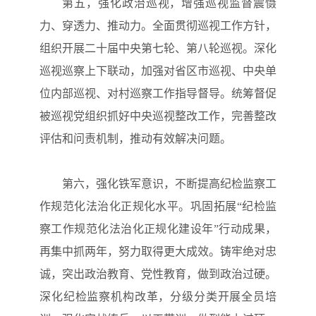
第五，强化政治巡视，增强巡视监督震慑
力、穿透力、推动力。全面贯彻巡视工作方针，
组织开展二十届中央第七轮、第八轮巡视。深化
巡视巡察上下联动，加强对省区市巡视、中央单
位内部巡视、对村巡察工作指导督导。统筹督促
被巡视党组织抓好中央巡视整改工作，完善整改
评估和问责机制，推动有效解决问题。
第六，强化铁军意识，不断提高纪检监察工
作规范化法治化正规化水平。巩固拓展“纪检监
察工作规范化法治化正规化建设年”行动成果，
再集中抓两年，努力取得更大成效。铸牢绝对忠
诚，突出政治教育、党性教育，做到政治过硬。
深化纪检监察机构改革，分级分类开展全员培