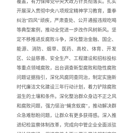
覆盖，有力保障党中央大政方针贯彻落实。扎实
开展深入贯彻中央八项规定精神学习教育，重拳
纠治“四风”顽疾，严肃查处、公开通报违规吃喝
等典型案例，推动全党进一步改作风树新风。坚
定不移推进反腐败斗争，深化整治金融、国企、
能源、消防、烟草、医药、高校、体育、开发
区、公益慈善、安全生产、工程建设和招标投标
等重点领域腐败，出台调查新型腐败和隐性腐败
问题证据指引，深化风腐同查同治，制定实施新
时代廉洁文化建设三年行动计划，着力铲除腐败
滋生的土壤和条件。深化整治群众身边不正之风
和腐败问题，强力惩治“蝇贪蚁腐”，推动解决群
众急难愁盼问题，让群众有更多获得感。深入推
进纪检监察体制改革，完成向中管企业全面派驻