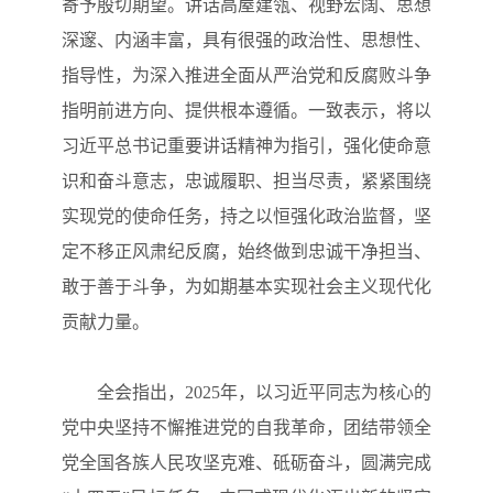
寄予殷切期望。讲话高屋建瓴、视野宏阔、思想
深邃、内涵丰富，具有很强的政治性、思想性、
指导性，为深入推进全面从严治党和反腐败斗争
指明前进方向、提供根本遵循。一致表示，将以
习近平总书记重要讲话精神为指引，强化使命意
识和奋斗意志，忠诚履职、担当尽责，紧紧围绕
实现党的使命任务，持之以恒强化政治监督，坚
定不移正风肃纪反腐，始终做到忠诚干净担当、
敢于善于斗争，为如期基本实现社会主义现代化
贡献力量。
全会指出，2025年，以习近平同志为核心的
党中央坚持不懈推进党的自我革命，团结带领全
党全国各族人民攻坚克难、砥砺奋斗，圆满完成