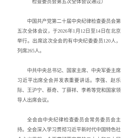
检查委员会第五次全体会议通过）
中国共产党第二十届中央纪律检查委员会第
五次全体会议，于2026年1月12日至14日在北京
举行。出席这次全会的有中央纪委委员120人，
列席265人。
中共中央总书记、国家主席、中央军委主席
习近平出席全会并发表重要讲话。李强、赵乐
际、王沪宁、蔡奇、丁薛祥、李希等党和国家领
导人出席会议。
全会由中央纪律检查委员会常务委员会主
持。全会深入学习贯彻习近平新时代中国特色社