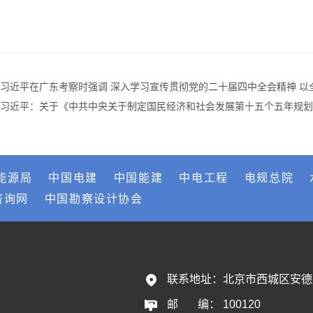
习近平在广东考察时强调 深入学习宣传贯彻党的二十届四中全会精神 以
习近平：关于《中共中央关于制定国民经济和社会发展第十五个五年规划
能源局
中国电建
中国能建
中电工程
电规总院
咨询网
中国勘察设计协会
联系地址：
北京市西城区安德
邮       编：
100120