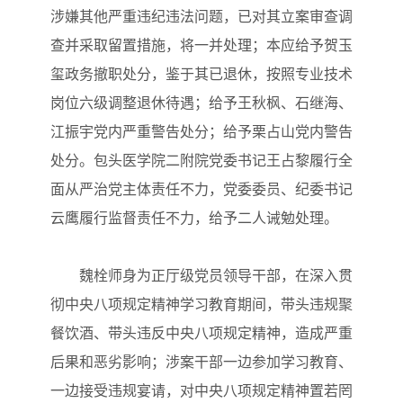
涉嫌其他严重违纪违法问题，已对其立案审查调
查并采取留置措施，将一并处理；本应给予贺玉
玺政务撤职处分，鉴于其已退休，按照专业技术
岗位六级调整退休待遇；给予王秋枫、石继海、
江振宇党内严重警告处分；给予栗占山党内警告
处分。包头医学院二附院党委书记王占黎履行全
面从严治党主体责任不力，党委委员、纪委书记
云鹰履行监督责任不力，给予二人诫勉处理。
魏栓师身为正厅级党员领导干部，在深入贯
彻中央八项规定精神学习教育期间，带头违规聚
餐饮酒、带头违反中央八项规定精神，造成严重
后果和恶劣影响；涉案干部一边参加学习教育、
一边接受违规宴请，对中央八项规定精神置若罔