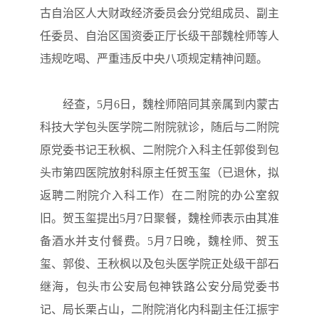
古自治区人大财政经济委员会分党组成员、副主
任委员、自治区国资委正厅长级干部魏栓师等人
违规吃喝、严重违反中央八项规定精神问题。
经查，5月6日，魏栓师陪同其亲属到内蒙古
科技大学包头医学院二附院就诊，随后与二附院
原党委书记王秋枫、二附院介入科主任郭俊到包
头市第四医院放射科原主任贺玉玺（已退休，拟
返聘二附院介入科工作）在二附院的办公室叙
旧。贺玉玺提出5月7日聚餐，魏栓师表示由其准
备酒水并支付餐费。5月7日晚，魏栓师、贺玉
玺、郭俊、王秋枫以及包头医学院正处级干部石
继海，包头市公安局包神铁路公安分局党委书
记、局长栗占山，二附院消化内科副主任江振宇