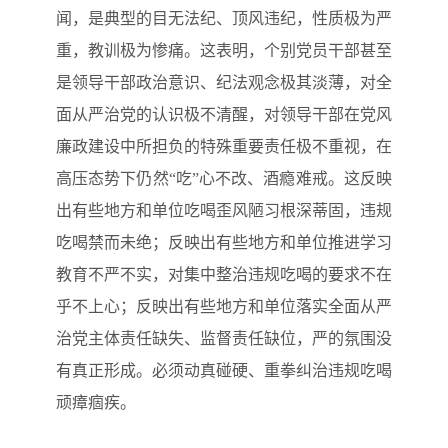
闻，是典型的目无法纪、顶风违纪，性质极为严
重，教训极为惨痛。这表明，个别党员干部甚至
是领导干部政治意识、纪法观念极其淡薄，对全
面从严治党的认识极不清醒，对领导干部在党风
廉政建设中所担负的特殊重要责任极不重视，在
高压态势下仍然“吃”心不改、酒瘾难戒。这反映
出有些地方和单位吃喝歪风陋习根深蒂固，违规
吃喝禁而未绝；反映出有些地方和单位推进学习
教育不严不实，对集中整治违规吃喝的要求不在
乎不上心；反映出有些地方和单位落实全面从严
治党主体责任缺失、监督责任缺位，严的氛围没
有真正形成。必须动真碰硬、重拳纠治违规吃喝
顽瘴痼疾。