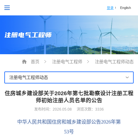
登录
English
注册电气工程师
首页
注册电气工程师
注册电气工程师动态
注册电气工程师动态
住房城乡建设部关于2026年第七批勘察设计注册工程
师初始注册人员名单的公告
发布时间：
2026.05.08
浏览次数：3336
中华人民共和国住房和城乡建设部公告2026年第
53号